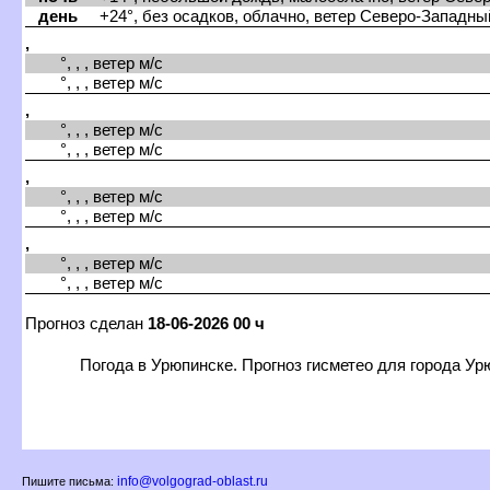
день
+24°, без осадков, облачно, ветер Северо-Западный
,
°, , , ветер м/с
°, , , ветер м/с
,
°, , , ветер м/с
°, , , ветер м/с
,
°, , , ветер м/с
°, , , ветер м/с
,
°, , , ветер м/с
°, , , ветер м/с
Прогноз сделан
18-06-2026 00 ч
Погода в Урюпинске. Прогноз гисметео для города Ур
info@volgograd-oblast.ru
Пишите письма: