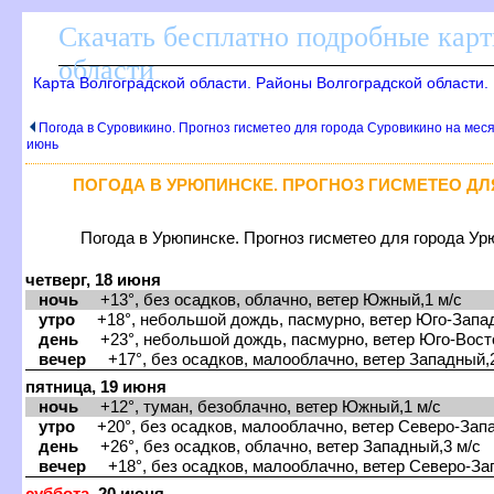
Скачать бесплатно подробные кар
области
Карта Волгоградской области. Районы Волгоградской области.
Погода в Суровикино. Прогноз гисметео для города Суровикино на мес
июнь
ПОГОДА В УРЮПИНСКЕ. ПРОГНОЗ ГИСМЕТЕО Д
Погода в Урюпинске. Прогноз гисметео для города Ур
четверг, 18 июня
ночь
+13°, без осадков, облачно, ветер Южный,1 м/с
утро
+18°, небольшой дождь, пасмурно, ветер Юго-Запад
день
+23°, небольшой дождь, пасмурно, ветер Юго-Вост
ечер
+17°, без осадков, малооблачно, ветер Западный,2
пятница, 19 июня
ночь
+12°, туман, безоблачно, ветер Южный,1 м/с
утро
+20°, без осадков, малооблачно, ветер Северо-Запа
день
+26°, без осадков, облачно, ветер Западный,3 м/с
ечер
+18°, без осадков, малооблачно, ветер Северо-За
суббота
, 20 июня