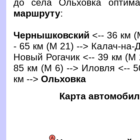
до села Ольховка оптим
маршруту
:
Чернышковский
<-- 36 км (
- 65 км (М 21) --> Калач-на-Д
Новый Рогачик <-- 39 км (М 
85 км (М 6) --> Иловля <-- 5
км -->
Ольховка
Карта автомобил