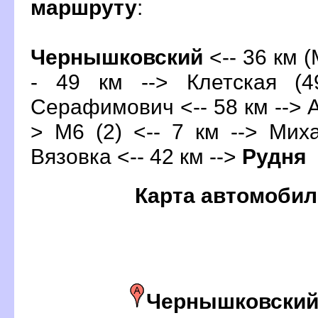
маршруту
:
Чернышковский
<-- 36 км (
- 49 км --> Клетская (4
Серафимович <-- 58 км --> А
> М6 (2) <-- 7 км --> Мих
язовка <-- 42 км -->
Рудня
Карта автомобил
Чернышковски