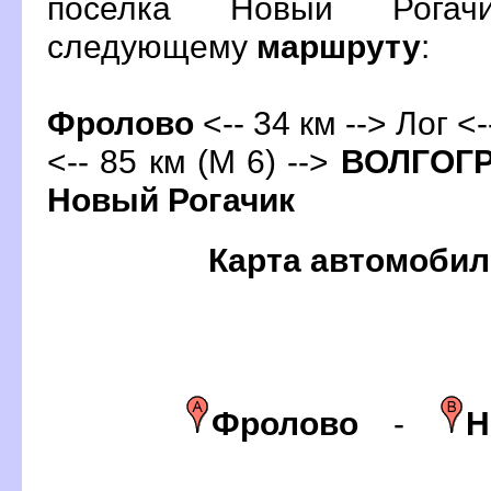
поселка Новый Рогач
следующему
маршруту
:
Фролово
<-- 34 км --> Лог <
<-- 85 км (М 6) -->
ОЛГОГР
Новый Рогачик
Карта автомобил
Фролово
-
Н