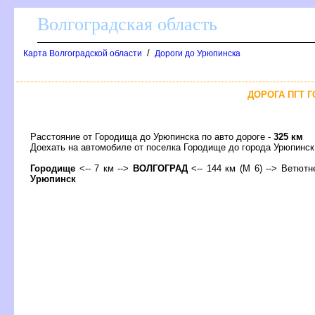
олгоградская область
/
Карта Волгоградской области
Дороги до Урюпинска
ДОРОГА ПГТ Г
Расстояние от Городища до Урюпинска по авто дороге -
325 км
Доехать на автомобиле от поселка Городище до города Урюпин
Городище
<-- 7 км -->
ОЛГОГРАД
<-- 144 км (М 6) --> Ветютне
Урюпинск