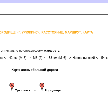
ОРОДИЩЕ - Г. УРЮПИНСК. РАССТОЯНИЕ, МАРШРУТ, КАРТА
ск оптимально по следующему
маршруту
:
в <-- 42 км (М 6) --> М6 (2) <-- 53 км (М 6) --> Новоаннинский <-- 54 к
Карта автомобильной дороги
Урюпинск
-
Городище