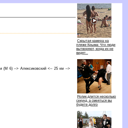
Скрытая камера на
пляже Крыма: Что люди
ытворяют, когда их не
идят...
м (М 6) --> Алексиковский <-- 25 км -->
Ролик длится несколько
секунд, а смеяться вы
удете долго