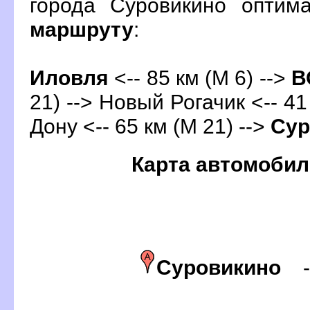
орода Суровикино оптим
маршруту
:
Иловля
<-- 85 км (М 6) -->
О
21) --> Новый Рогачик <-- 41
Дону <-- 65 км (М 21) -->
Сур
Карта автомобил
Суровикино