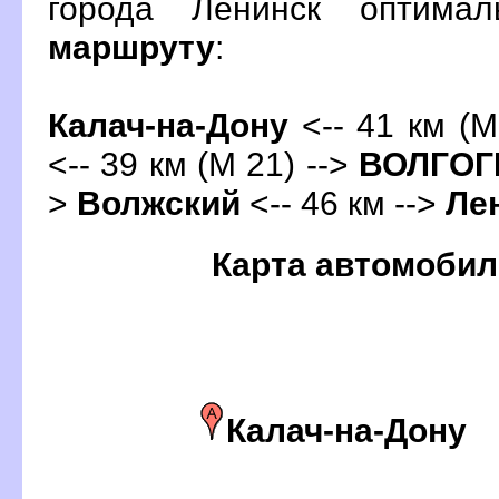
орода Ленинск оптима
маршруту
:
Калач-на-Дону
<-- 41 км (М
<-- 39 км (М 21) -->
ОЛГОГ
>
олжский
<-- 46 км -->
Ле
Карта автомобил
Калач-на-Дону