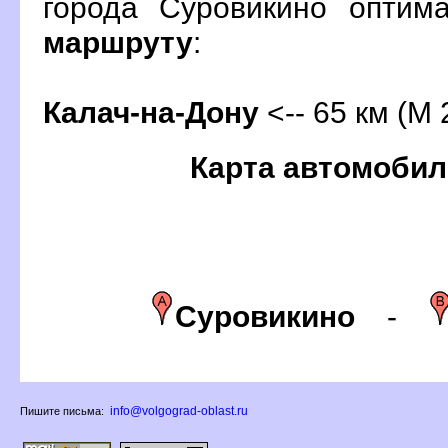
орода Суровикино оптим
маршруту
:
Калач-на-Дону
<-- 65 км (М 
Карта автомобил
Суровикино
-
info@volgograd-oblast.ru
Пишите письма: