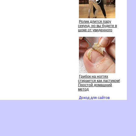
Ролик длится пару
секунд, но вы будете
шоке от увиденного
Грибок на ногтях
стирается как ластиком!
Простой домашний
метод
Доход для сайто