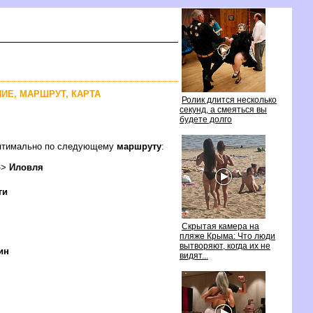
НИЕ, МАРШРУТ, КАРТА
Ролик длится несколько
секунд, а смеяться вы
удете долго
оптимально по следующему
маршруту
:
-->
Иловля
ги
Скрытая камера на
пляже Крыма: Что люди
ытворяют, когда их не
ин
идят...