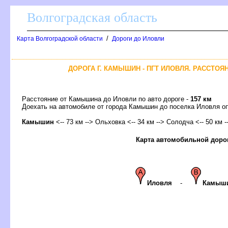
олгоградская область
/
Карта Волгоградской области
Дороги до Иловли
ДОРОГА Г. КАМЫШИН - ПГТ ИЛОВЛЯ. РАССТОЯ
Расстояние от Камышина до Иловли по авто дороге -
157 км
Доехать на автомобиле от города Камышин до поселка Иловля 
Камышин
<-- 73 км --> Ольховка <-- 34 км --> Солодча <-- 50 км 
Карта автомобильной доро
Иловля
-
Камыш