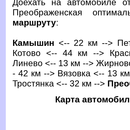
Доехать на автомобиле о
Преображенская оптима
маршруту
:
Камышин
<-- 22 км --> Пе
Котово <-- 44 км --> Кра
Линево <-- 13 км --> Жирновс
- 42 км --> Вязовка <-- 13 км
Тростянка <-- 32 км -->
Прео
Карта автомобил