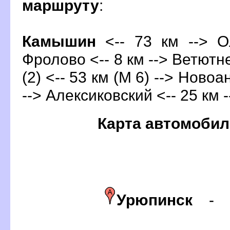
маршруту
:
Камышин
<-- 73 км --> О
Фролово <-- 8 км --> Ветютне
(2) <-- 53 км (М 6) --> Новоа
--> Алексиковский <-- 25 км 
Карта автомобил
Урюпинск