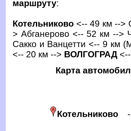
маршруту
:
Котельниково
<-- 49 км --> 
> Абганерово <-- 52 км --> 
Сакко и Ванцетти <-- 9 км (
<-- 20 км -->
ОЛГОГРАД
<--
Карта автомобил
Котельниково