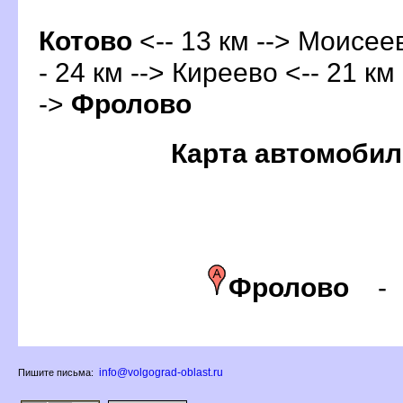
Котово
<-- 13 км --> Моисеев
- 24 км --> Киреево <-- 21 км
->
Фролово
Карта автомобил
Фролово
info@volgograd-oblast.ru
Пишите письма: