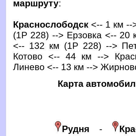
маршруту
:
Краснослободск
<-- 1 км -
(1Р 228) --> Ерзовка <-- 20 
<-- 132 км (1Р 228) --> Пе
Котово <-- 44 км --> Кра
Линево <-- 13 км --> Жирновс
Карта автомобил
Рудня
-
Кра