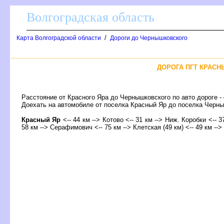
олгоградская область
/
Карта Волгоградской области
Дороги до Чернышковского
ДОРОГА ПГТ КРАСН
Расстояние от Красного Яра до Чернышковского по авто дороге -
Доехать на автомобиле от поселка Красный Яр до поселка Чер
Красный Яр
<-- 44 км --> Котово <-- 31 км --> Ниж. Коробки <-- 3
58 км --> Серафимович <-- 75 км --> Клетская (49 км) <-- 49 км -->