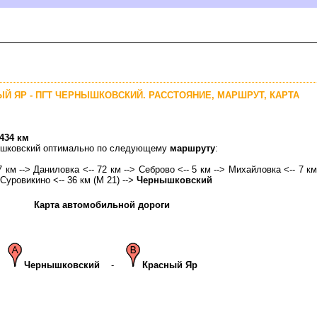
ЫЙ ЯР - ПГТ ЧЕРНЫШКОВСКИЙ. РАССТОЯНИЕ, МАРШРУТ, КАРТА
434 км
нышковский оптимально по следующему
маршруту
:
7 км --> Даниловка <-- 72 км --> Себрово <-- 5 км --> Михайловка <-- 7 км
 Суровикино <-- 36 км (М 21) -->
Чернышковский
Карта автомобильной дороги
Чернышковский
-
Красный Яр