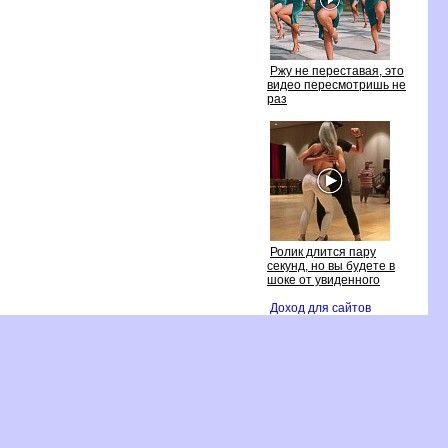
Ржу не переставая, это
идео пересмотришь не
раз
Ролик длится пару
секунд, но вы будете
шоке от увиденного
Доход для сайто