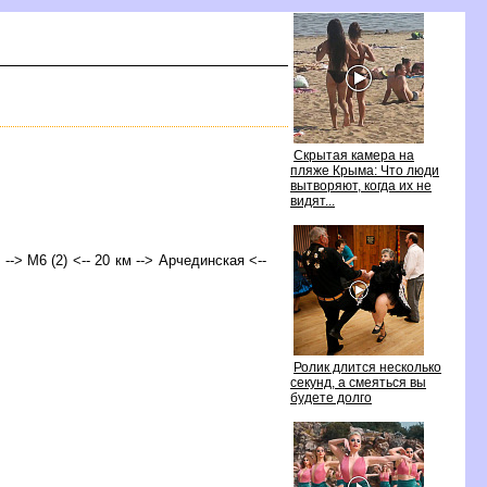
Скрытая камера на
пляже Крыма: Что люди
ытворяют, когда их не
идят...
 --> М6 (2) <-- 20 км --> Арчединская <--
Ролик длится несколько
секунд, а смеяться вы
удете долго