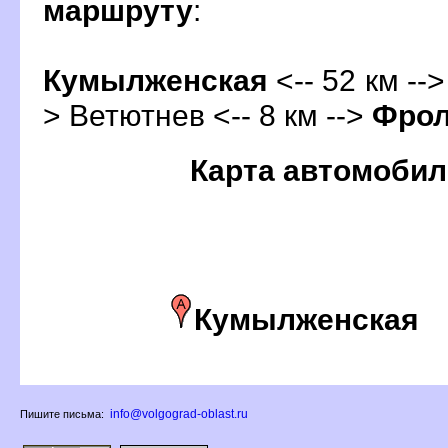
маршруту
:
Кумылженская
<-- 52 км -->
> Ветютнев <-- 8 км -->
Фро
Карта автомобил
Кумылженская
info@volgograd-oblast.ru
Пишите письма: