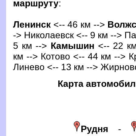
маршруту
:
Ленинск
<-- 46 км -->
олжс
-> Николаевск <-- 9 км --> Па
5 км -->
Камышин
<-- 22 км
км --> Котово <-- 44 км --> 
Линево <-- 13 км --> Жирновс
Карта автомобил
Рудня
-