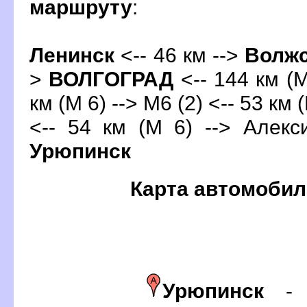
маршруту
:
Ленинск
<-- 46 км -->
олжс
>
ОЛГОГРАД
<-- 144 км (М
км (М 6) --> М6 (2) <-- 53 км
<-- 54 км (М 6) --> Алекс
Урюпинск
Карта автомобил
Урюпинск