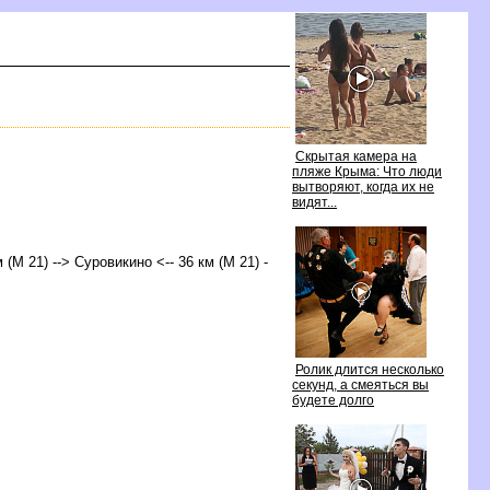
Скрытая камера на
пляже Крыма: Что люди
ытворяют, когда их не
идят...
 (М 21) --> Суровикино <-- 36 км (М 21) -
Ролик длится несколько
секунд, а смеяться вы
удете долго