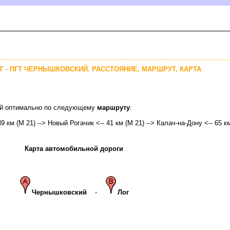
Г - ПГТ ЧЕРНЫШКОВСКИЙ. РАССТОЯНИЕ, МАРШРУТ, КАРТА
кий оптимально по следующему
маршруту
:
39 км (М 21) --> Новый Рогачик <-- 41 км (М 21) --> Калач-на-Дону <-- 65 км
Карта автомобильной дороги
Чернышковский
-
Ло