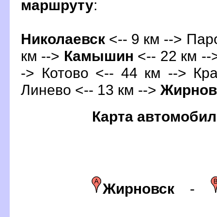
маршруту
:
Николаевск
<-- 9 км --> Пар
км -->
Камышин
<-- 22 км --
-> Котово <-- 44 км --> Кр
Линево <-- 13 км -->
Жирнов
Карта автомобил
Жирновск
-