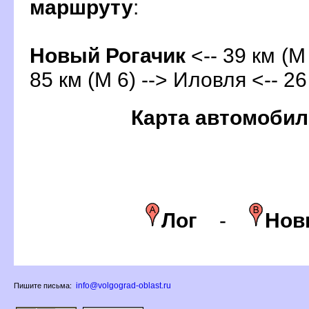
маршруту
:
Новый Рогачик
<-- 39 км (М
85 км (М 6) --> Иловля <-- 26
Карта автомобил
Ло
-
Нов
info@volgograd-oblast.ru
Пишите письма: