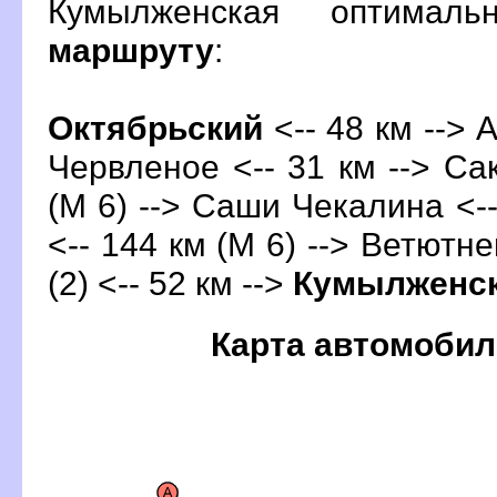
Кумылженская оптимал
маршруту
:
Октябрьский
<-- 48 км --> 
Червленое <-- 31 км --> Сак
(М 6) --> Саши Чекалина <--
<-- 144 км (М 6) --> Ветютне
(2) <-- 52 км -->
Кумылженс
Карта автомобил