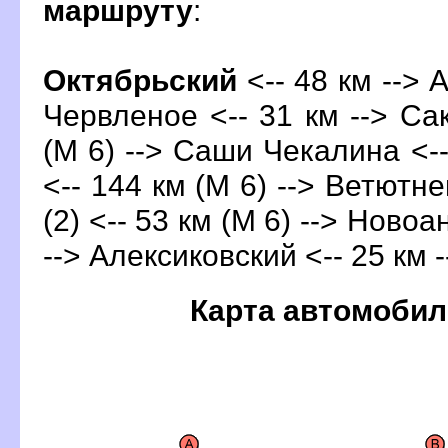
маршруту
:
Октябрьский
<-- 48 км --> 
Червленое <-- 31 км --> Сак
(М 6) --> Саши Чекалина <--
<-- 144 км (М 6) --> Ветютне
(2) <-- 53 км (М 6) --> Новоа
--> Алексиковский <-- 25 км 
Карта автомобил