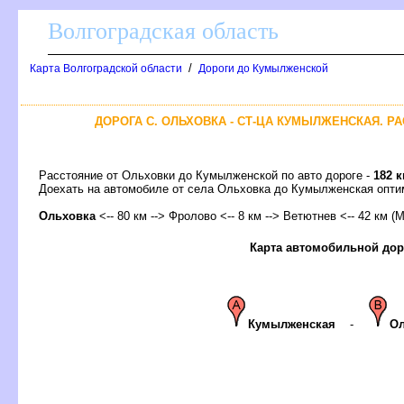
олгоградская область
/
Карта Волгоградской области
Дороги до Кумылженской
ДОРОГА С. ОЛЬХОВКА - СТ-ЦА КУМЫЛЖЕНСКАЯ. Р
Расстояние от Ольховки до Кумылженской по авто дороге -
182 
Доехать на автомобиле от села Ольховка до Кумылженская оп
Ольховка
<-- 80 км --> Фролово <-- 8 км --> Ветютнев <-- 42 км (М 
Карта автомобильной дор
Кумылженская
-
Ол