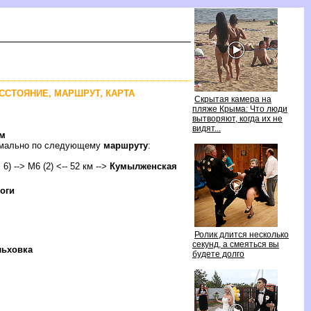
АССТОЯНИЕ, МАРШРУТ, КАРТА
Скрытая камера на
пляже Крыма: Что люди
ытворяют, когда их не
идят...
км
тимально по следующему
маршруту
:
6) --> М6 (2) <-- 52 км -->
Кумылженская
оги
Ролик длится несколько
секунд, а смеяться вы
ьховка
удете долго