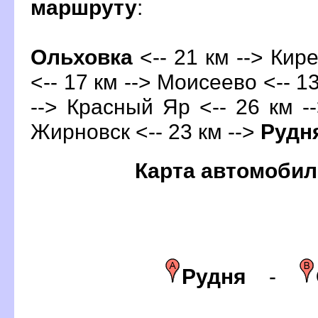
маршруту
:
Ольховка
<-- 21 км --> Кире
<-- 17 км --> Моисеево <-- 13
--> Красный Яр <-- 26 км --
Жирновск <-- 23 км -->
Рудн
Карта автомобил
Рудня
-