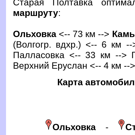
Старая Полтавка оптима
маршруту
:
Ольховка
<-- 73 км -->
Кам
(Волгогр. вдхр.) <-- 6 км -
Палласовка <-- 33 км --> 
ерхний Еруслан <-- 4 км --
Карта автомобил
Ольховка
-
С