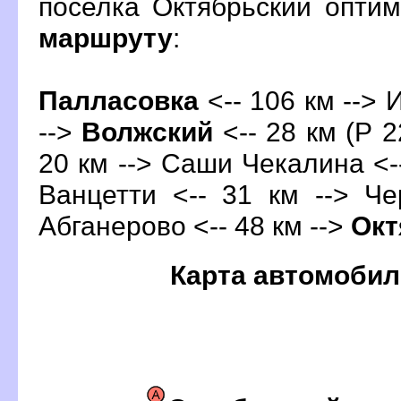
поселка Октябрьский опти
маршруту
:
Палласовка
<-- 106 км --> 
-->
олжский
<-- 28 км (Р 2
20 км --> Саши Чекалина <--
анцетти <-- 31 км --> Че
Абганерово <-- 48 км -->
Окт
Карта автомобил