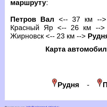
маршруту
:
Петров Вал
<-- 37 км -->
Красный Яр <-- 26 км -->
Жирновск <-- 23 км -->
Рудн
Карта автомобил
Рудня
-
П