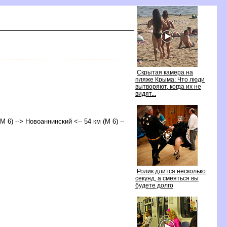
Скрытая камера на
пляже Крыма: Что люди
ытворяют, когда их не
идят...
М 6) --> Новоаннинский <-- 54 км (М 6) --
Ролик длится несколько
секунд, а смеяться вы
удете долго