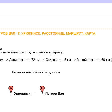
ТРОВ ВАЛ - Г. УРЮПИНСК. РАССТОЯНИЕ, МАРШРУТ, КАРТА
км
ск оптимально по следующему
маршруту
:
 км --> Даниловка <-- 72 км --> Себрово <-- 5 км --> Михайловка <-- 60 км (
Карта автомобильной дороги
Урюпинск
-
Петров Вал