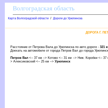
олгоградская область
/
Карта Волгоградской области
Дороги до Урюпинска
ДОРОГА Г. ПЕ
Расстояние от Петрова Вала до Урюпинска по авто дороге -
321 
Доехать на автомобиле от города Петров Вал до города Урюпин
Петров Вал
<-- 37 км --> Котово <-- 31 км --> Ниж. Коробки <-- 37
> Алексиковский <-- 25 км -->
Урюпинск