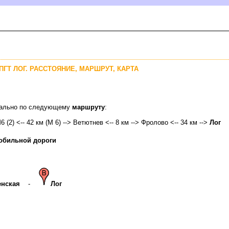
ПГТ ЛОГ. РАССТОЯНИЕ, МАРШРУТ, КАРТА
имально по следующему
маршруту
:
6 (2) <-- 42 км (М 6) --> Ветютнев <-- 8 км --> Фролово <-- 34 км -->
Ло
обильной дороги
нская
-
Ло