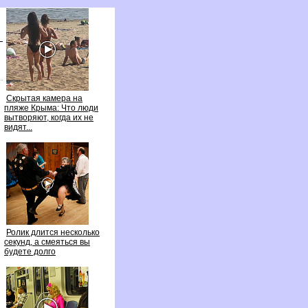
Скрытая камера на
пляже Крыма: Что люди
ытворяют, когда их не
идят...
Ролик длится несколько
секунд, а смеяться вы
удете долго