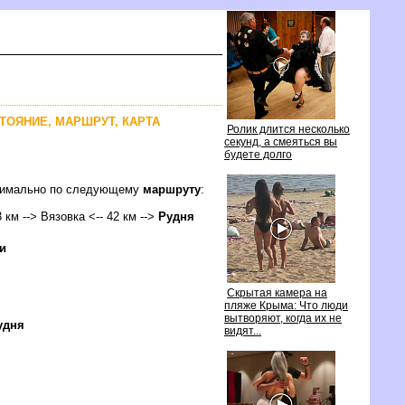
СТОЯНИЕ, МАРШРУТ, КАРТА
Ролик длится несколько
секунд, а смеяться вы
удете долго
птимально по следующему
маршруту
:
3 км --> Вязовка <-- 42 км -->
Рудня
и
Скрытая камера на
пляже Крыма: Что люди
ытворяют, когда их не
удня
идят...