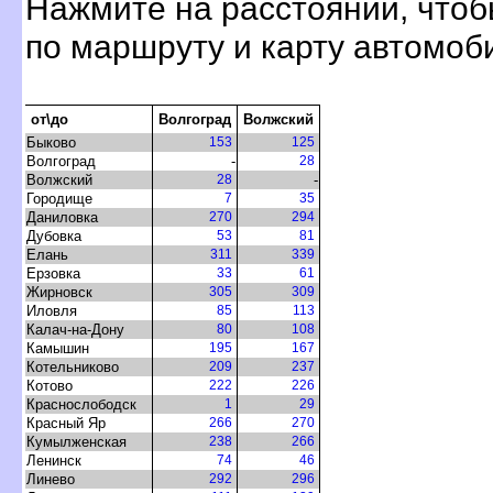
Нажмите на расстоянии, чтоб
по маршруту и карту автомоб
от\до
олгоград
олжский
Быково
153
125
олгоград
-
28
олжский
28
-
Городище
7
35
Даниловка
270
294
Дубовка
53
81
Елань
311
339
Ерзовка
33
61
Жирновск
305
309
Иловля
85
113
Калач-на-Дону
80
108
Камышин
195
167
Котельниково
209
237
Котово
222
226
Краснослободск
1
29
Красный Яр
266
270
Кумылженская
238
266
Ленинск
74
46
Линево
292
296