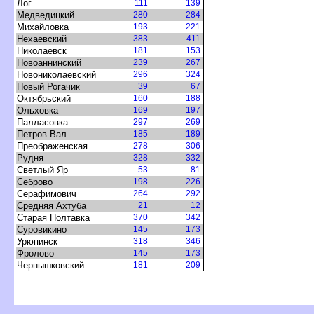
Ло
111
139
Медведицкий
280
284
Михайловка
193
221
Нехаевский
383
411
Николаевск
181
153
Новоаннинский
239
267
Новониколаевский
296
324
Новый Рогачик
39
67
Октябрьский
160
188
Ольховка
169
197
Палласовка
297
269
Петров Вал
185
189
Преображенская
278
306
Рудня
328
332
Светлый Яр
53
81
Себрово
198
226
Серафимович
264
292
Средняя Ахтуба
21
12
Старая Полтавка
370
342
Суровикино
145
173
Урюпинск
318
346
Фролово
145
173
Чернышковский
181
209