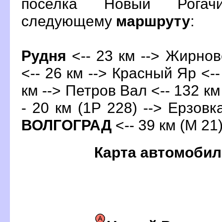
поселка Новый Рогач
следующему
маршруту
:
Рудня
<-- 23 км --> Жирнов
<-- 26 км --> Красный Яр <--
км --> Петров Вал <-- 132 км
- 20 км (1Р 228) --> Ерзовка
ОЛГОГРАД
<-- 39 км (М 21
Карта автомобил