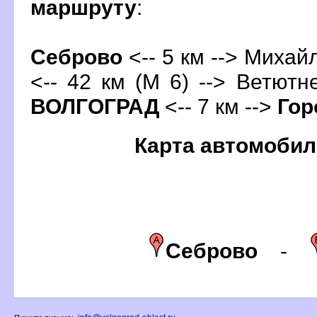
маршруту
:
Себрово
<-- 5 км --> Михайл
<-- 42 км (М 6) --> Ветютне
ОЛГОГРАД
<-- 7 км -->
Гор
Карта автомобил
Себрово
-