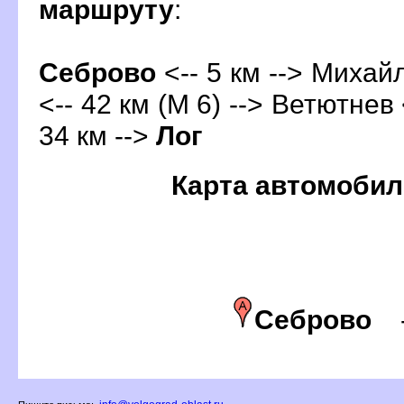
маршруту
:
Себрово
<-- 5 км --> Михайл
<-- 42 км (М 6) --> Ветютнев 
34 км -->
Ло
Карта автомобил
Себрово