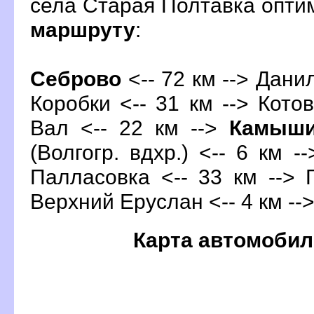
села Старая Полтавка опт
маршруту
:
Себрово
<-- 72 км --> Данил
Коробки <-- 31 км --> Кото
ал <-- 22 км -->
Камыш
(Волгогр. вдхр.) <-- 6 км -
Палласовка <-- 33 км --> 
ерхний Еруслан <-- 4 км --
Карта автомобил