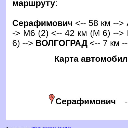
маршруту
:
Серафимович
<-- 58 км -->
-> М6 (2) <-- 42 км (М 6) --
6) -->
ОЛГОГРАД
<-- 7 км -
Карта автомобил
Серафимович