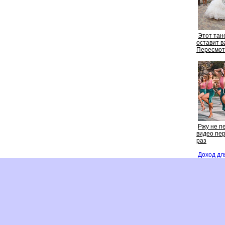
Этот тан
оставит в
Пересмот
Ржу не п
идео пер
раз
Доход дл