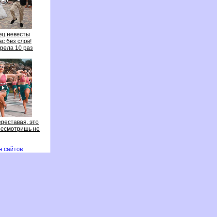
ец невесты
ас без слов!
рела 10 раз
ереставая, это
есмотришь не
я сайто