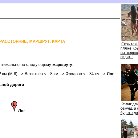
. РАССТОЯНИЕ, МАРШРУТ, КАРТА
Скрытая 
пляже Кр
ытворяют,
идят...
 оптимально по следующему
маршруту
:
2 км (М 6) --> Ветютнев <-- 8 км --> Фролово <-- 34 км -->
Ло
ьной дороги
Ролик дл
секунд, а
-
Ло
удете до