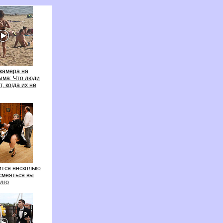
камера на
ыма: Что люди
 когда их не
ится несколько
 смеяться вы
лго