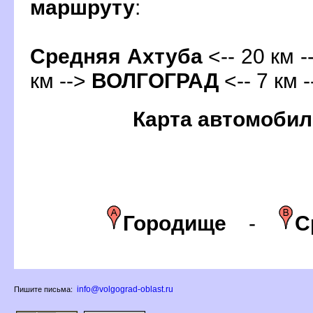
маршруту
:
Средняя Ахтуба
<-- 20 км -
км -->
ОЛГОГРАД
<-- 7 км 
Карта автомобил
Городище
-
С
info@volgograd-oblast.ru
Пишите письма: