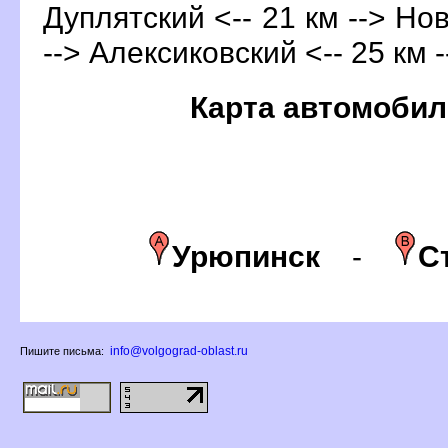
Дуплятский <-- 21 км --> Но
--> Алексиковский <-- 25 км 
Карта автомобил
Урюпинск
-
С
info@volgograd-oblast.ru
Пишите письма: