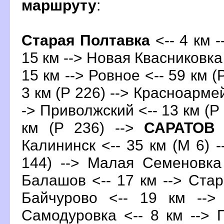
маршруту
:
Старая Полтавка
<-- 4 км 
15 км --> Новая Квасниковка 
15 км --> Ровное <-- 59 км (
3 км (Р 226) --> Красноармей
-> Приволжский <-- 13 км (Р
км (Р 236) -->
САРАТО
<
Калининск <-- 35 км (М 6) -
144) --> Малая Семеновка 
Балашо
<-- 17 км --> Стар
Байчурово <-- 19 км -->
Самодуровка <-- 8 км --> 