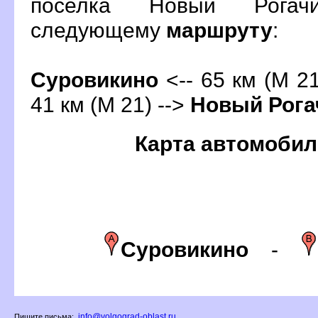
поселка Новый Рогач
следующему
маршруту
:
Суровикино
<-- 65 км (М 21
41 км (М 21) -->
Новый Рога
Карта автомобил
Суровикино
-
info@volgograd-oblast.ru
Пишите письма: