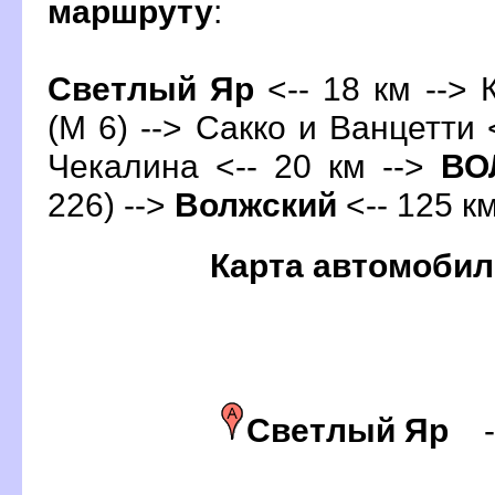
маршруту
:
Светлый Яр
<-- 18 км --> 
(М 6) --> Сакко и Ванцетти 
Чекалина <-- 20 км -->
ОЛ
226) -->
олжский
<-- 125 км
Карта автомобил
Светлый Яр