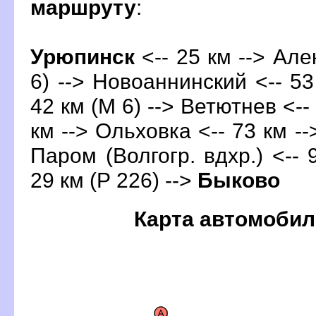
маршруту
:
Урюпинск
<-- 25 км --> Але
6) --> Новоаннинский <-- 53 
42 км (М 6) --> Ветютнев <--
км --> Ольховка <-- 73 км -
Паром (Волгогр. вдхр.) <-- 
29 км (Р 226) -->
Быково
Карта автомобил