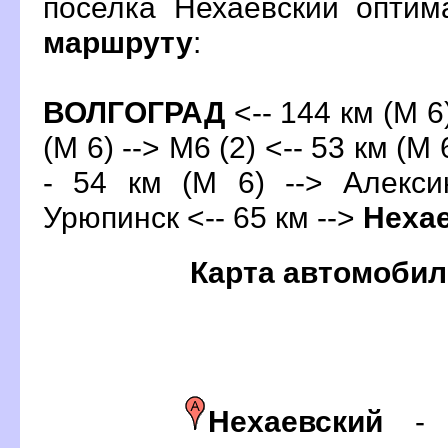
поселка Нехаевский опти
маршруту
:
ОЛГОГРАД
<-- 144 км (М 6
(М 6) --> М6 (2) <-- 53 км (М
- 54 км (М 6) --> Алекси
Урюпинск <-- 65 км -->
Неха
Карта автомобил
Нехаевский