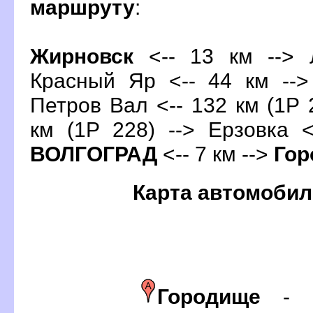
маршруту
:
Жирновск
<-- 13 км --> 
Красный Яр <-- 44 км -->
Петров Вал <-- 132 км (1Р 2
км (1Р 228) --> Ерзовка <
ОЛГОГРАД
<-- 7 км -->
Гор
Карта автомобил
Городище
-