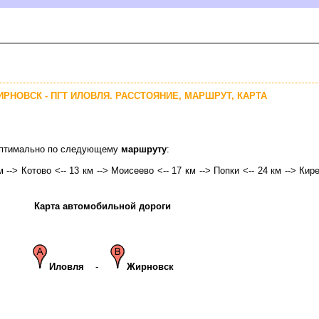
ИРНОВСК - ПГТ ИЛОВЛЯ. РАССТОЯНИЕ, МАРШРУТ, КАРТА
 оптимально по следующему
маршруту
:
 --> Котово <-- 13 км --> Моисеево <-- 17 км --> Попки <-- 24 км --> Кире
Карта автомобильной дороги
Иловля
-
Жирновск