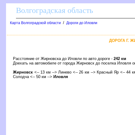
олгоградская область
/
Карта Волгоградской области
Дороги до Иловли
ДОРОГА Г. Ж
Расстояние от Жирновска до Иловли по авто дороге -
242 км
Доехать на автомобиле от города Жирновск до поселка Иловля
Жирновск
<-- 13 км --> Линево <-- 26 км --> Красный Яр <-- 44 км
Солодча <-- 50 км -->
Иловля