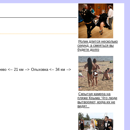
Ролик длится несколько
секунд, а смеяться вы
удете долго
ево <-- 21 км --> Ольховка <-- 34 км -->
Скрытая камера на
пляже Крыма: Что люди
ытворяют, когда их не
идят...