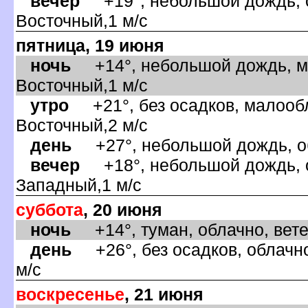
ечер
+19°, небольшой дождь, о
осточный,1 м/с
пятница, 19 июня
ночь
+14°, небольшой дождь, ма
осточный,1 м/с
утро
+21°, без осадков, малообл
осточный,2 м/с
день
+27°, небольшой дождь, об
ечер
+18°, небольшой дождь, о
Западный,1 м/с
суббота
, 20 июня
ночь
+14°, туман, облачно, вет
день
+26°, без осадков, облачно
м/с
оскресенье
, 21 июня