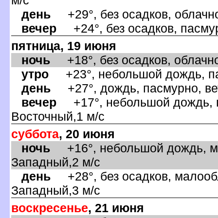
день
+29°, без осадков, облачно
ечер
+24°, без осадков, пасмур
пятница, 19 июня
ночь
+18°, без осадков, облачно
утро
+23°, небольшой дождь, па
день
+27°, дождь, пасмурно, ве
ечер
+17°, небольшой дождь, п
осточный,1 м/с
суббота
, 20 июня
ночь
+16°, небольшой дождь, ма
Западный,2 м/с
день
+28°, без осадков, малообл
Западный,3 м/с
оскресенье
, 21 июня