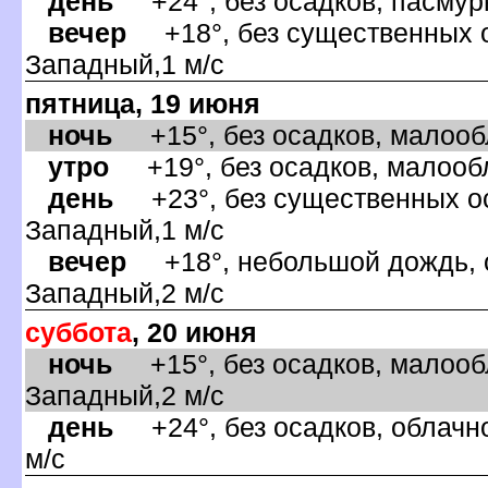
день
+24°, без осадков, пасмурн
ечер
+18°, без существенных ос
Западный,1 м/с
пятница, 19 июня
ночь
+15°, без осадков, малообл
утро
+19°, без осадков, малообл
день
+23°, без существенных оса
Западный,1 м/с
ечер
+18°, небольшой дождь, о
Западный,2 м/с
суббота
, 20 июня
ночь
+15°, без осадков, малообл
Западный,2 м/с
день
+24°, без осадков, облачно
м/с