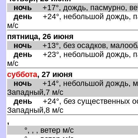
ночь
+17°, дождь, пасмурно, ве
день
+24°, небольшой дождь, па
м/с
пятница, 26 июня
ночь
+13°, без осадков, малообл
день
+23°, небольшой дождь, па
м/с
суббота
, 27 июня
ночь
+14°, небольшой дождь, ма
Западный,7 м/с
день
+24°, без существенных оса
Западный,8 м/с
,
°, , , ветер м/с