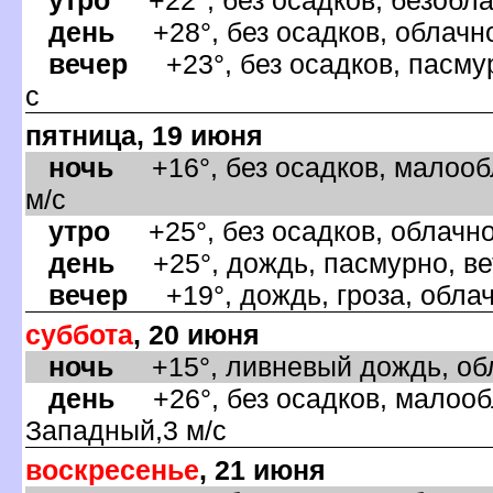
день
+28°, без осадков, облачно
ечер
+23°, без осадков, пасмур
с
пятница, 19 июня
ночь
+16°, без осадков, малооб
м/с
утро
+25°, без осадков, облачно
день
+25°, дождь, пасмурно, ве
ечер
+19°, дождь, гроза, облач
суббота
, 20 июня
ночь
+15°, ливневый дождь, обл
день
+26°, без осадков, малообл
Западный,3 м/с
оскресенье
, 21 июня